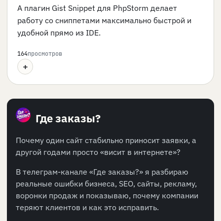
А плагин Gist Snippet для PhpStorm делает
работу со сниппетами максимально быстрой и
удобной прямо из IDE.
164
просмотров
+
Где заказы?
Почему один сайт стабильно приносит заявки, а
другой годами просто «висит в интернете»?
В телеграм-канале «Где заказы?» я разбираю
реальные ошибки бизнеса, SEO, сайты, рекламу,
воронки продаж и показываю, почему компании
теряют клиентов и как это исправить.