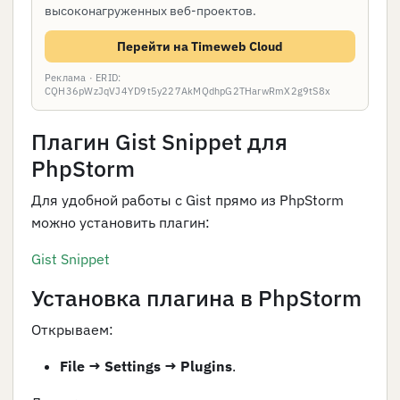
высоконагруженных веб-проектов.
Перейти на Timeweb Cloud
Реклама · ERID:
CQH36pWzJqVJ4YD9t5y227AkMQdhpG2THarwRmX2g9tS8x
Плагин Gist Snippet для
PhpStorm
Для удобной работы с Gist прямо из PhpStorm
можно установить плагин:
Gist Snippet
Установка плагина в PhpStorm
Открываем:
File → Settings → Plugins
.