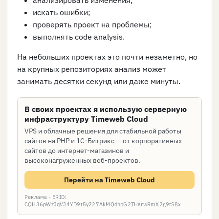
анализировать изменения;
искать ошибки;
проверять проект на проблемы;
выполнять code analysis.
На небольших проектах это почти незаметно, но
на крупных репозиториях анализ может
занимать десятки секунд или даже минуты.
В своих проектах я использую серверную
инфраструктуру Timeweb Cloud
VPS и облачные решения для стабильной работы
сайтов на PHP и 1С-Битрикс — от корпоративных
сайтов до интернет-магазинов и
высоконагруженных веб-проектов.
Перейти на Timeweb Cloud
Реклама · ERID:
CQH36pWzJqVJ4YD9t5y227AkMQdhpG2THarwRmX2g9tS8x