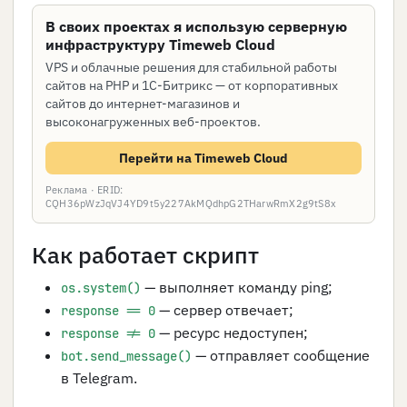
В своих проектах я использую серверную
инфраструктуру Timeweb Cloud
VPS и облачные решения для стабильной работы
сайтов на PHP и 1С-Битрикс — от корпоративных
сайтов до интернет-магазинов и
высоконагруженных веб-проектов.
Перейти на Timeweb Cloud
Реклама · ERID:
CQH36pWzJqVJ4YD9t5y227AkMQdhpG2THarwRmX2g9tS8x
Как работает скрипт
— выполняет команду ping;
os.system()
— сервер отвечает;
response == 0
— ресурс недоступен;
response != 0
— отправляет сообщение
bot.send_message()
в Telegram.