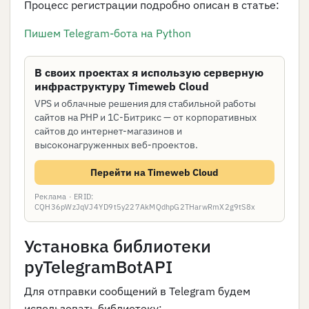
Процесс регистрации подробно описан в статье:
Пишем Telegram-бота на Python
В своих проектах я использую серверную
инфраструктуру Timeweb Cloud
VPS и облачные решения для стабильной работы
сайтов на PHP и 1С-Битрикс — от корпоративных
сайтов до интернет-магазинов и
высоконагруженных веб-проектов.
Перейти на Timeweb Cloud
Реклама · ERID:
CQH36pWzJqVJ4YD9t5y227AkMQdhpG2THarwRmX2g9tS8x
Установка библиотеки
pyTelegramBotAPI
Для отправки сообщений в Telegram будем
использовать библиотеку: