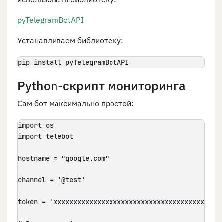
pyTelegramBotAPI
Устанавливаем библиотеку:
pip install pyTelegramBotAPI
Python-скрипт мониторинга
Сам бот максимально простой:
import os

import telebot

hostname = "google.com"

channel = '@test'

token = 'xxxxxxxxxxxxxxxxxxxxxxxxxxxxxxxxxxxxxxxxxxx