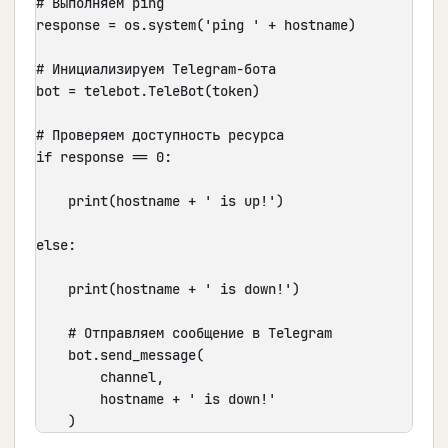
# Выполняем ping

response = os.system('ping ' + hostname)

# Инициализируем Telegram-бота

bot = telebot.TeleBot(token)

# Проверяем доступность ресурса

if response == 0:

    print(hostname + ' is up!')

else:

    print(hostname + ' is down!')

    # Отправляем сообщение в Telegram

    bot.send_message(

        channel,

        hostname + ' is down!'

    )