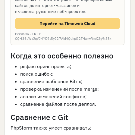
сайтов до интернет-магазинов и
высоконагруженных веб-проектов.
Перейти на Timeweb Cloud
Реклама · ERID:
CQH36pWzJqVJ4YD9t5y227AkMQdhpG2THarwRmX2g9tS8x
Когда это особенно полезно
рефакторинг проекта;
поиск ошибок;
сравнение шаблонов Bitrix;
проверка изменений после merge;
анализ изменений конфигов;
сравнение файлов после деплоя.
Сравнение с Git
PhpStorm также умеет сравнивать: