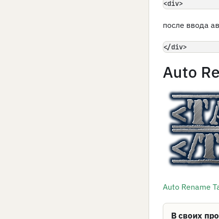
<div>
после ввода а
</div>
Auto R
Auto Rename T
В своих пр