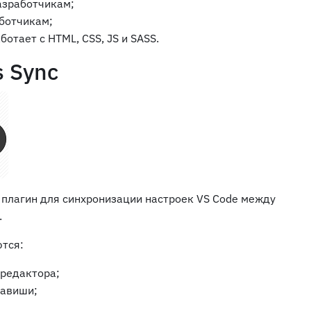
азработчикам;
ботчикам;
аботает с HTML, CSS, JS и SASS.
s Sync
 плагин для синхронизации настроек VS Code между
.
тся:
 редактора;
лавиши;