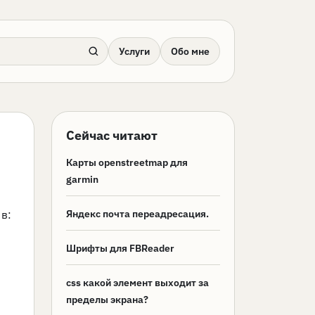
Услуги
Обо мне
Сейчас читают
Карты openstreetmap для
garmin
в:
Яндекс почта переадресация.
Шрифты для FBReader
css какой элемент выходит за
пределы экрана?