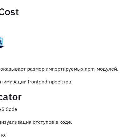
Cost
показывает размер импортируемых npm-модулей.
птимизации frontend-проектов.
cator
визуализация отступов в коде.
но: