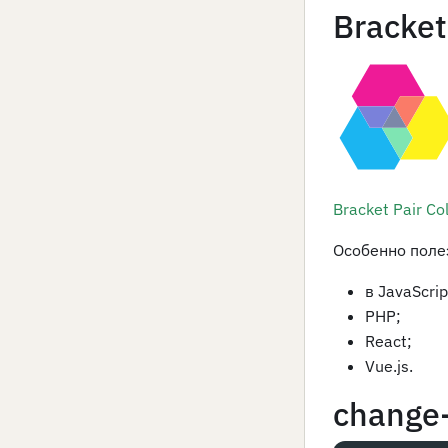
Bracket
Bracket Pair Co
Особенно поле
в JavaScrip
PHP;
React;
Vue.js.
change