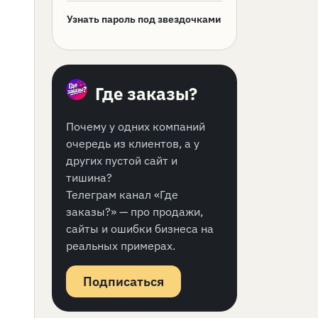
Узнать пароль под звездочками
Где заказы?
Почему у одних компаний
очередь из клиентов, а у
других пустой сайт и
тишина?
Телеграм канал «Где
заказы?» — про продажи,
сайты и ошибки бизнеса на
реальных примерах.
Подписаться