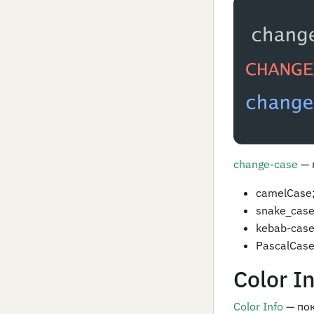
change-case
— 
camelCase
snake_case
kebab-case
PascalCase
Color I
Color Info
— по