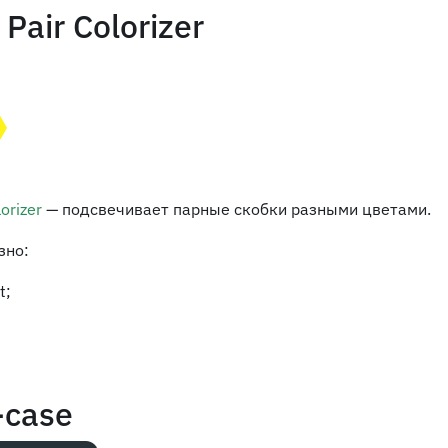
 Pair Colorizer
lorizer
— подсвечивает парные скобки разными цветами.
зно:
t;
-case