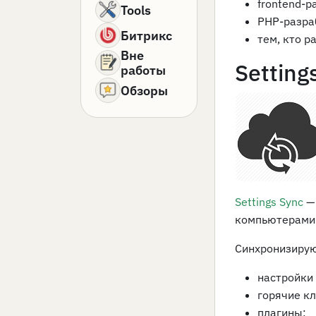
frontend-р
Tools
PHP-разра
Битрикс
тем, кто р
Вне
Setting
работы
Обзоры
Settings Sync
—
компьютерами
Синхронизирую
настройки
горячие к
плагины;