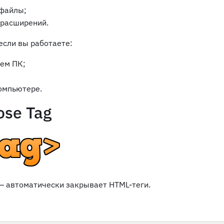
файлы;
 расширений.
если вы работаете:
ем ПК;
омпьютере.
ose Tag
— автоматически закрывает HTML-теги.