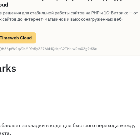
oud
е решения для стабильной работы сайтов на PHP и 1С-Битрикс — от
 сайтов до интернет-магазинов и высоконагруженных веб-
 Timeweb Cloud
: CQH36pWzJqVJ4YD9t5y227AkMQdhpG2THarwRmX2g9tS8x
rks
обавляет закладки в коде для быстрого перехода между
екта.