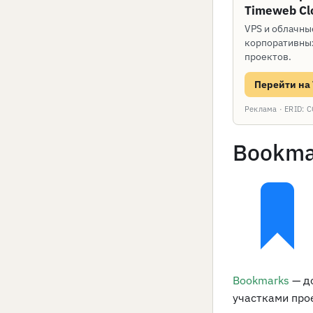
Timeweb Cl
VPS и облачны
корпоративных
проектов.
Перейти на
Реклама · ERID
Bookma
Bookmarks
— д
участками про