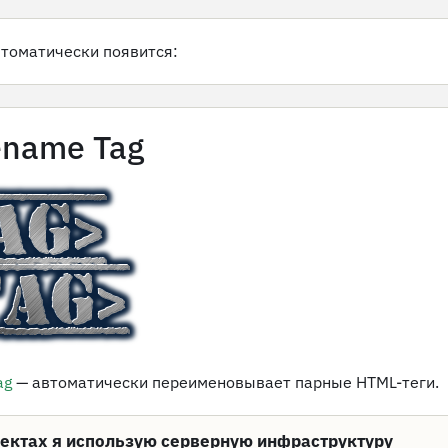
втоматически появится:
ename Tag
ag
— автоматически переименовывает парные HTML-теги.
оектах я использую серверную инфраструктуру