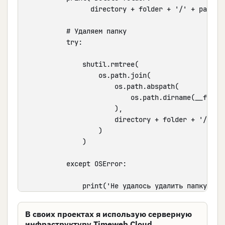
                  directory + folder + '/' + path)

            # Удаляем папку

            try:

                shutil.rmtree(

                    os.path.join(

                        os.path.abspath(

                            os.path.dirname(__file__
                        ),

                        directory + folder + '/' + p
                    )

                )

            except OSError:

                print('Не удалось удалить папку')
В своих проектах я использую серверную
инфраструктуру Timeweb Cloud