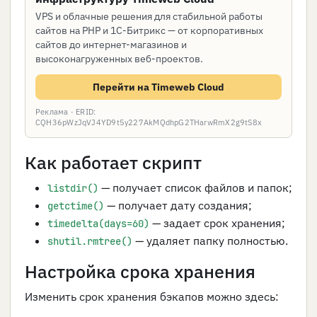
VPS и облачные решения для стабильной работы
сайтов на PHP и 1С-Битрикс — от корпоративных
сайтов до интернет-магазинов и
высоконагруженных веб-проектов.
Перейти на Timeweb Cloud
Реклама · ERID:
CQH36pWzJqVJ4YD9t5y227AkMQdhpG2THarwRmX2g9tS8x
Как работает скрипт
— получает список файлов и папок;
listdir()
— получает дату создания;
getctime()
— задает срок хранения;
timedelta(days=60)
— удаляет папку полностью.
shutil.rmtree()
Настройка срока хранения
Изменить срок хранения бэкапов можно здесь: