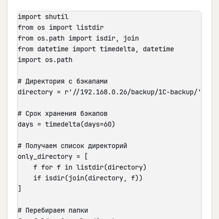
import shutil

from os import listdir

from os.path import isdir, join

from datetime import timedelta, datetime

import os.path

# Директория с бэкапами

directory = r'//192.168.0.26/backup/1C-backup/'

# Срок хранения бэкапов

days = timedelta(days=60)

# Получаем список директорий

only_directory = [

    f for f in listdir(directory)

    if isdir(join(directory, f))

]

# Перебираем папки
