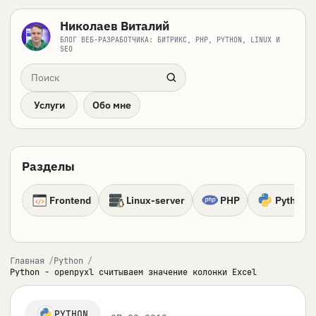
Николаев Виталий
БЛОГ ВЕБ-РАЗРАБОТЧИКА: БИТРИКС, PHP, PYTHON, LINUX И
SEO
Поиск по сайту
Услуги
Обо мне
Разделы
Frontend
Linux-server
PHP
Python
Главная
Python
Python - openpyxl считываем значение колонки Excel
PYTHON