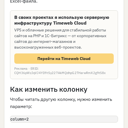
Excel-файла.
В своих проектах я использую серверную
инфраструктуру Timeweb Cloud
VPS и облачные решения для стабильной работы
сайтов на PHP и 1С-Битрикс — от корпоративных
сайтов до интернет-магазинов и
высоконагруженных веб-проектов.
Перейти на Timeweb Cloud
Реклама · ERID:
CQH36pWzJqVJ4YD9t5y227AkMQdhpG2THarwRmX2g9tS8x
Как изменить колонку
Чтобы читать другую колонку, нужно изменить
параметр:
column=2