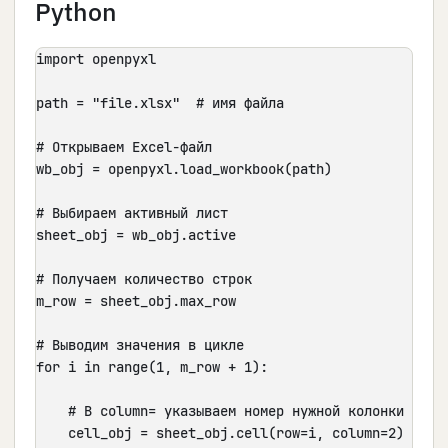
Python
import openpyxl

path = "file.xlsx"  # имя файла

# Открываем Excel-файл

wb_obj = openpyxl.load_workbook(path)

# Выбираем активный лист

sheet_obj = wb_obj.active

# Получаем количество строк

m_row = sheet_obj.max_row

# Выводим значения в цикле

for i in range(1, m_row + 1):

    # В column= указываем номер нужной колонки

    cell_obj = sheet_obj.cell(row=i, column=2)
