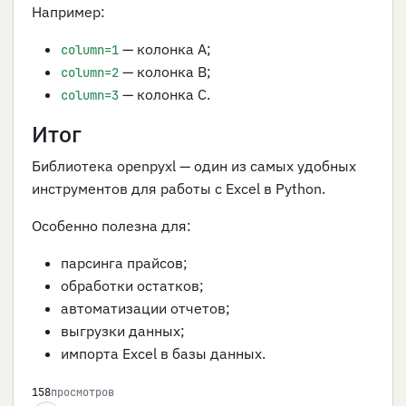
Например:
— колонка A;
column=1
— колонка B;
column=2
— колонка C.
column=3
Итог
Библиотека openpyxl — один из самых удобных
инструментов для работы с Excel в Python.
Особенно полезна для:
парсинга прайсов;
обработки остатков;
автоматизации отчетов;
выгрузки данных;
импорта Excel в базы данных.
158
просмотров