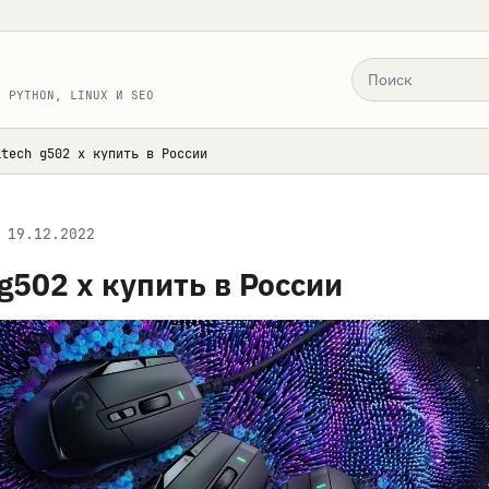
Поиск по сайту
, PYTHON, LINUX И SEO
itech g502 x купить в России
19.12.2022
 g502 x купить в России