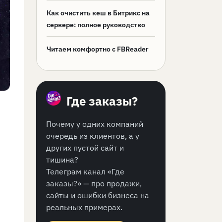
Как очистить кеш в Битрикс на
сервере: полное руководство
Читаем комфортно с FBReader
Где заказы?
Почему у одних компаний
очередь из клиентов, а у
других пустой сайт и
тишина?
Телеграм канал «Где
заказы?» — про продажи,
сайты и ошибки бизнеса на
реальных примерах.