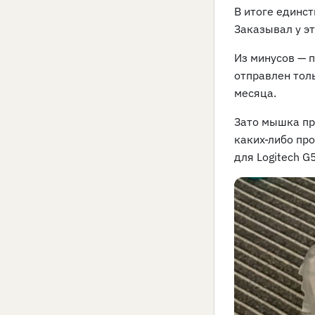
В итоге единс
Заказывал у э
Из минусов — 
отправлен толь
месяца.
Зато мышка пр
каких-либо про
для Logitech G