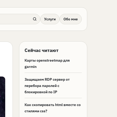
Услуги
Обо мне
Сейчас читают
Карты openstreetmap для
garmin
Защищаем RDP сервер от
перебора паролей с
блокировкой по IP
Как скопировать html вместе со
стилями css?