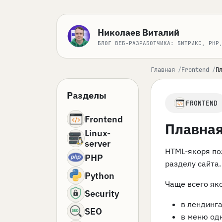
Николаев Виталий
БЛОГ ВЕБ-РАЗРАБОТЧИКА: БИТРИКС, PHP
Главная
Frontend
П
Разделы
FRONTEND
Frontend
Плавная
Linux-
server
HTML-якоря по
PHP
разделу сайта.
Python
Чаще всего як
Security
в лендинга
SEO
в меню од