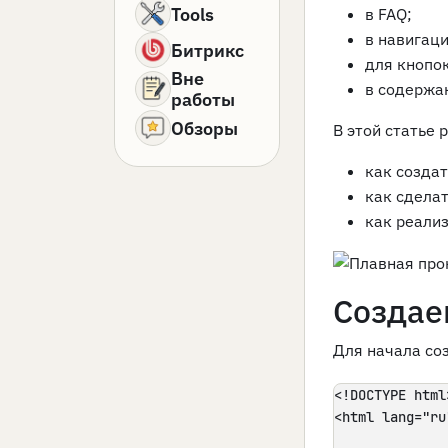
Tools
в FAQ;
в навигац
Битрикс
для кнопок
Вне
в содержан
работы
Обзоры
В этой статье 
как создат
как сделат
как реализ
Создае
Для начала со
<!DOCTYPE html>
<html lang="ru"