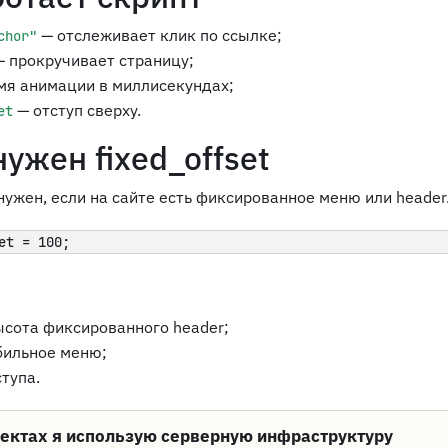
— отслеживает клик по ссылке;
chor"
 прокручивает страницу;
мя анимации в миллисекундах;
— отступ сверху.
et
ужен fixed_offset
нужен, если на сайте есть фиксированное меню или header
et = 100;
ысота фиксированного header;
бильное меню;
ступа.
оектах я использую серверную инфраструктуру