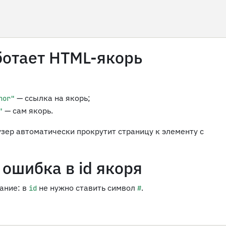
ботает HTML-якорь
— ссылка на якорь;
hor"
— сам якорь.
"
узер автоматически прокрутит страницу к элементу с
 ошибка в id якоря
ание: в
не нужно ставить символ
.
id
#