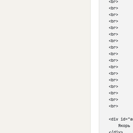
    <br>

    <br>

    <br>

    <br>

    <br>

    <br>

    <br>

    <br>

    <br>

    <br>

    <br>

    <br>

    <br>

    <br>

    <br>

    <br>

    <br>

    <div id="a
        Якорь

    </div>
