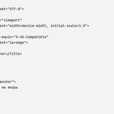
set="UTF-8">

="viewport"

ent="width=device-width, initial-scale=1.0">

-equiv="X-UA-Compatible"

ent="ie=edge">

hor</title>

anchor">

 на якорь
