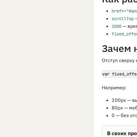
href*="#an
—
scrollTop
— вре
1000
fixed_offs
Зачем н
Отступ сверху 
var fixed_offs
Например:
100px — в
80px — мо
0 — без от
В своих пр