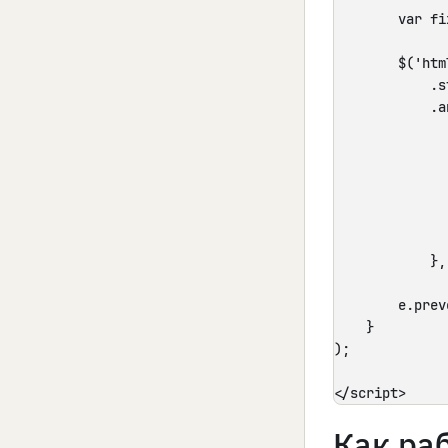
        var fi
        $('htm
            .st
            .a
              
              
              
              
            },
        e.prev
    }

);

</script>
Как ра