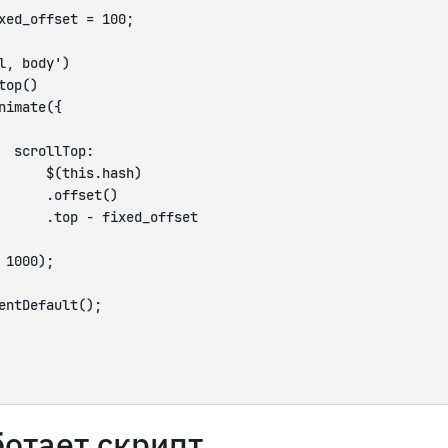
xed_offset = 100;

l, body')

op()

nimate({

  scrollTop:

      $(this.hash)

      .offset()

      .top - fixed_offset

 1000);

entDefault();

ботает скрипт