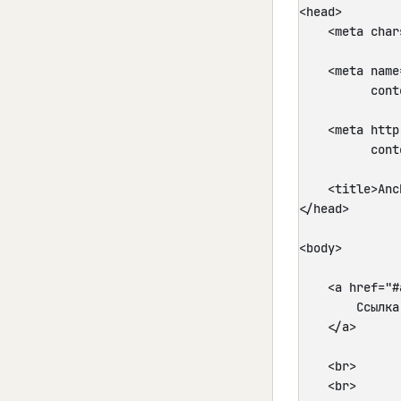
<head>

    <meta char
    <meta name
          cont
    <meta http
          cont
    <title>Anc
</head>

<body>

    <a href="#
        Ссылка
    </a>

    <br>

    <br>
