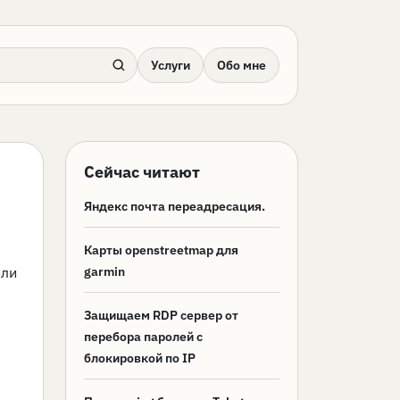
Услуги
Обо мне
Сейчас читают
Яндекс почта переадресация.
Карты openstreetmap для
или
garmin
Защищаем RDP сервер от
перебора паролей с
блокировкой по IP