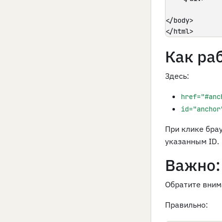
</body>

</html>
Как ра
Здесь:
href="#anc
id="anchor
При клике бра
указанным ID.
Важно:
Обратите вним
Правильно: