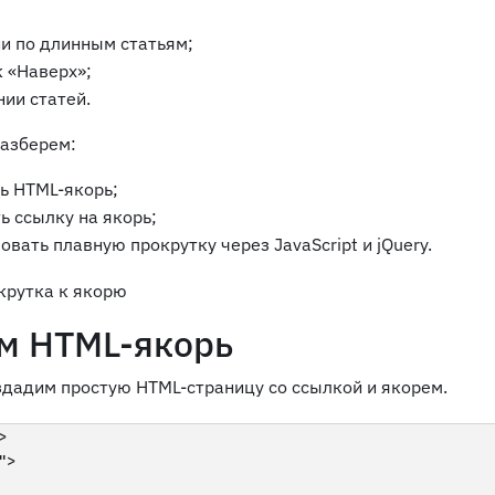
ии по длинным статьям;
 «Наверх»;
ии статей.
разберем:
ь HTML-якорь;
ь ссылку на якорь;
овать плавную прокрутку через JavaScript и jQuery.
м HTML-якорь
здадим простую HTML-страницу со ссылкой и якорем.


>
