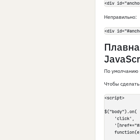
<div id="ancho
Неправильно:
<div id="#anch
Плавна
JavaScr
По умолчанию 
Чтобы сделать
<script>

$("body").on(

    'click',

    '[href*="#
    function(e)