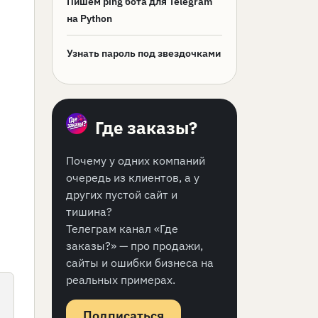
Пишем ping бота для Telegram
на Python
Узнать пароль под звездочками
Где заказы?
Почему у одних компаний
очередь из клиентов, а у
других пустой сайт и
тишина?
Телеграм канал «Где
заказы?» — про продажи,
сайты и ошибки бизнеса на
реальных примерах.
Подписаться