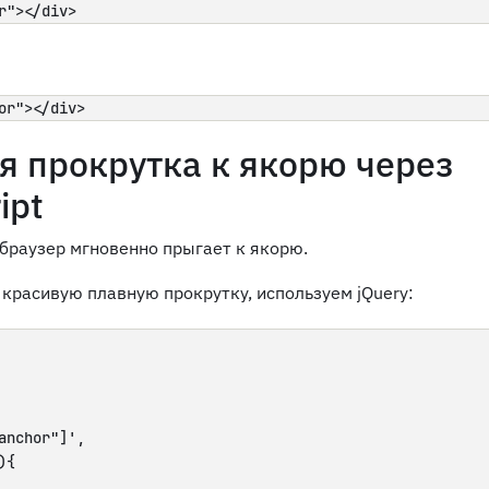
r"></div>
or"></div>
я прокрутка к якорю через
ipt
браузер мгновенно прыгает к якорю.
 красивую плавную прокрутку, используем jQuery:
anchor"]',

{
