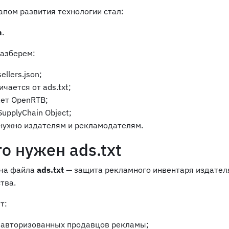
пом развития технологии стал:
n
.
разберем:
ellers.json;
ичается от ads.txt;
ает OpenRTB;
SupplyChain Object;
 нужно издателям и рекламодателям.
о нужен ads.txt
ача файла
ads.txt
— защита рекламного инвентаря издател
тва.
т:
 авторизованных продавцов рекламы;