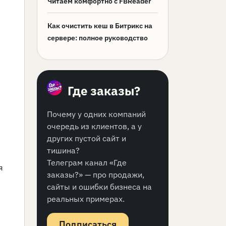
Читаем комфортно с FBReader
Как очистить кеш в Битрикс на
сервере: полное руководство
Где заказы?
Почему у одних компаний
очередь из клиентов, а у
других пустой сайт и
тишина?
Телеграм канал «Где
я
заказы?» — про продажи,
сайты и ошибки бизнеса на
реальных примерах.
Подписаться