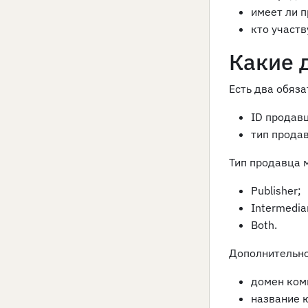
имеет ли 
кто участв
Какие д
Есть два обяза
ID продав
тип прода
Тип продавца 
Publisher;
Intermedia
Both.
Дополнительно
домен ком
название 