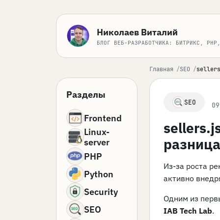
Николаев Виталий
БЛОГ ВЕБ-РАЗРАБОТЧИКА: БИТРИКС, PHP
Главная
SEO
seller
Разделы
SEO
09
Frontend
sellers.
Linux-
разница 
server
PHP
Из-за роста р
Python
активно внедр
Security
Одним из перв
SEO
IAB Tech Lab
.