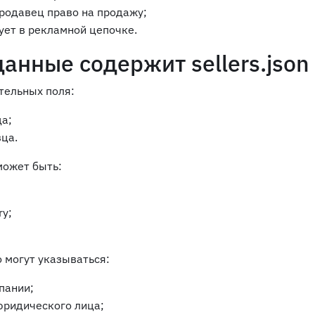
продавец право на продажу;
ует в рекламной цепочке.
анные содержит sellers.json
тельных поля:
ца;
вца.
может быть:
ry;
 могут указываться:
пании;
юридического лица;