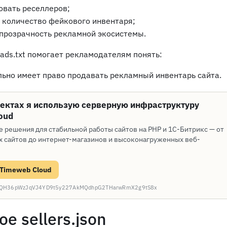
овать реселлеров;
 количество фейкового инвентаря;
прозрачность рекламной экосистемы.
ads.txt помогает рекламодателям понять:
льно имеет право продавать рекламный инвентарь сайта.
оектах я использую серверную инфраструктуру
oud
е решения для стабильной работы сайтов на PHP и 1С-Битрикс — от
 сайтов до интернет-магазинов и высоконагруженных веб-
 Timeweb Cloud
: CQH36pWzJqVJ4YD9t5y227AkMQdhpG2THarwRmX2g9tS8x
ое sellers.json