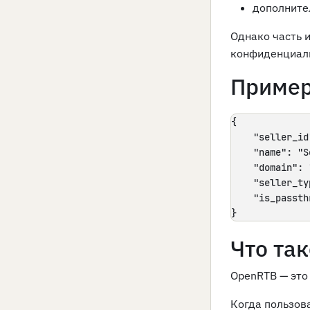
дополните
Однако часть 
конфиденциаль
Пример 
{

    "seller_id
    "name": "S
    "domain": 
    "seller_ty
    "is_passth
}
Что та
OpenRTB — это
Когда пользов