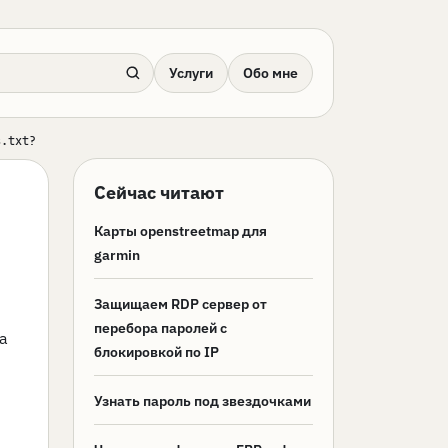
Услуги
Обо мне
s.txt?
Сейчас читают
Карты openstreetmap для
garmin
Защищаем RDP сервер от
перебора паролей с
а
блокировкой по IP
Узнать пароль под звездочками