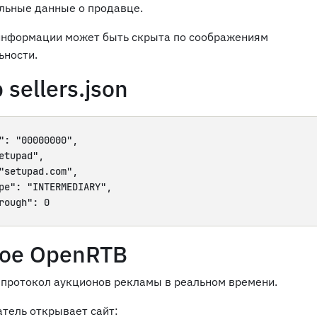
льные данные о продавце.
информации может быть скрыта по соображениям
ности.
sellers.json
": "00000000",

etupad",

"setupad.com",

pe": "INTERMEDIARY",

rough": 0

кое OpenRTB
 протокол аукционов рекламы в реальном времени.
атель открывает сайт: