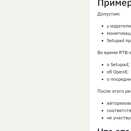
Пример
Допустим:
у издателя
монетизаци
Setupad п
Во время RTB-
о Setupad;
об OpenX;
о посредн
После этого р
авторизов
соответств
не участв