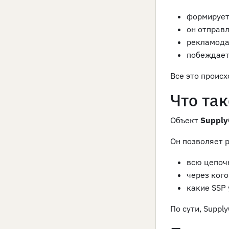
формирует
он отправ
рекламода
побеждает
Все это происх
Что так
Объект
Supply
Он позволяет 
всю цепоч
через кого
какие SSP 
По сути, Suppl