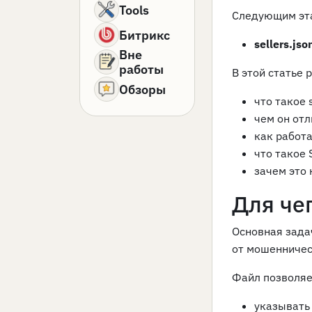
Tools
Следующим эта
Битрикс
sellers.jso
Вне
работы
В этой статье 
Обзоры
что такое s
чем он отл
как работ
что такое 
зачем это
Для чег
Основная зад
от мошенничес
Файл позволяе
указывать