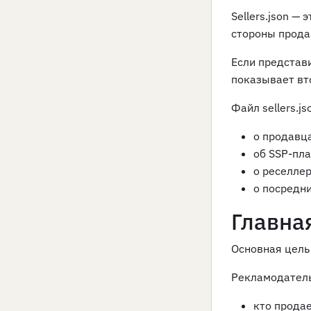
Sellers.json —
стороны прода
Если представит
показывает вт
Файл sellers.
о продавц
об SSP-пл
о реселлер
о посредн
Главная
Основная цель 
Рекламодатель
кто продае