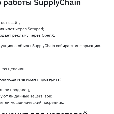
 работы SupplyChain
 есть сайт;
я идет через Setupad;
родает рекламу через OpenX.
аукциона объект SupplyChain собирает информацию:
иках цепочки.
екламодатель может проверить:
ан ли продавец;
уют ли данные sellers.json;
ует ли мошеннический посредник.