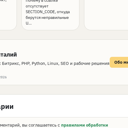
Почему в ссылке
отсутствует
SECTION_CODE, откуда
берутся неправильные
U...
италий
Обо м
 Битрикс, PHP, Python, Linux, SEO и рабочие решения
2026
арии
ментарий, вы соглашаетесь с
правилами обработки