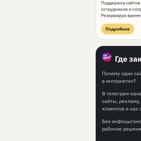
Поддержка сайтов 
сотрудников и соп
Резервирую время 
Подробнее
Где за
Почему один сай
в интернете»?
В телеграм-кан
сайты, рекламу
клиентов и как 
Без инфоцыганс
рабочие решени