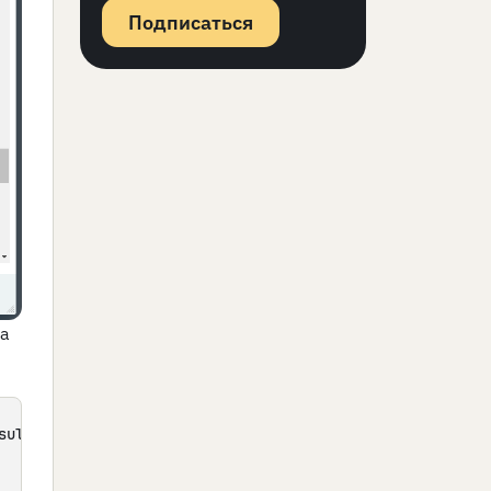
Подписаться
ла
sult["PROPERTIES"]["PHOTO"]["VALUE"])) {
