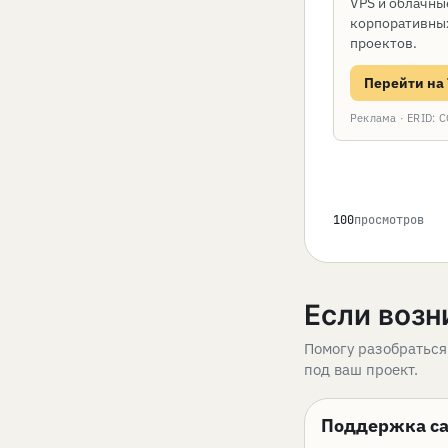
VPS и облачны
корпоративных
проектов.
Перейти на
Реклама · ERID
100
просмотров
Если возн
Помогу разобраться
под ваш проект.
Поддержка са