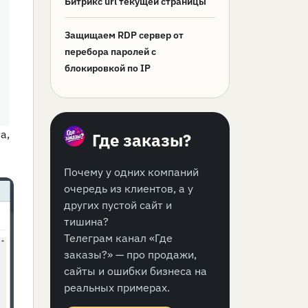
Битрикс url текущей страницы
Защищаем RDP сервер от
перебора паролей с
блокировкой по IP
а,
Где заказы?
Почему у одних компаний
очередь из клиентов, а у
других пустой сайт и
тишина?
Телеграм канал «Где
заказы?» — про продажи,
сайты и ошибки бизнеса на
реальных примерах.