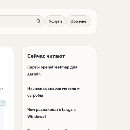
Услуги
Обо мне
Сейчас читают
Карты openstreetmap для
garmin
е.
На лыжах сквозь метель и
сугробы
Чем распаковать tar.gz в
Windows?