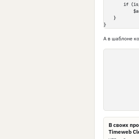
        if (is
            $a
    }

}
А в шаблоне к
В своих пр
Timeweb Cl