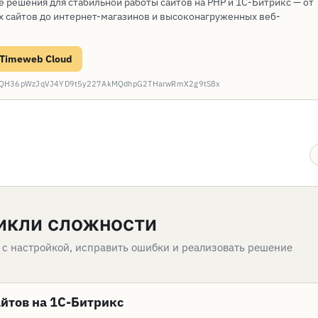
е решения для стабильной работы сайтов на PHP и 1С-Битрикс — от
 сайтов до интернет-магазинов и высоконагруженных веб-
 Timeweb Cloud
: CQH36pWzJqVJ4YD9t5y227AkMQdhpG2THarwRmX2g9tS8x
икли сложности
 с настройкой, исправить ошибки и реализовать решение
йтов на 1С-Битрикс