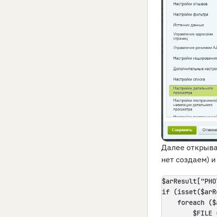
Далее открыва
нет создаем) 
$arResult["PHO
if (isset($arR
    foreach ($
        $FILE 