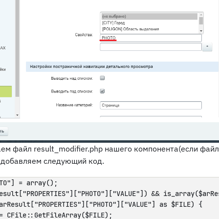
ем файл result_modifier.php нашего компонента(если фай
и добавляем следующий код.
TO"] = array();

esult["PROPERTIES"]["PHOTO"]["VALUE"]) && is_array($arRe
arResult["PROPERTIES"]["PHOTO"]["VALUE"] as $FILE) {

= CFile::GetFileArray($FILE);
