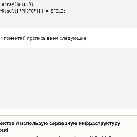
_array($FILE))

rResult["PHOTO"][] = $FILE;

омпонента() прописываем следующие.
оектах я использую серверную инфраструктуру
oud