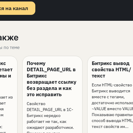
я на канал
акже
ы по теме
икс
Почему
Битрикс вывод
етает
DETAIL_PAGE_URL в
свойства HTML/
ины и
Битрикс
текст
возвращает ссылку
Если HTML-свойство 
без раздела и как
Битрикс выводится
это исправить
вместе с тегами,
ает из
достаточно использ
ает
Свойство
~VALUE вместо VALU
ия
DETAIL_PAGE_URL в 1С-
Показываю правиль
ем
Битрикс нередко
способ вывода HTML
работает не так, как
текст свойств ин...
и:
ожидают разработчики.
икт,