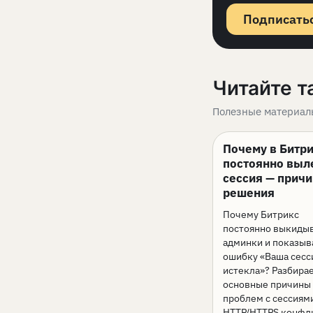
Подписатьс
Читайте т
Полезные материал
Почему в Битр
постоянно выл
сессия — прич
решения
Почему Битрикс
постоянно выкидыв
админки и показыв
ошибку «Ваша сесс
истекла»? Разбира
основные причины
проблем с сессиям
HTTP/HTTPS конфл